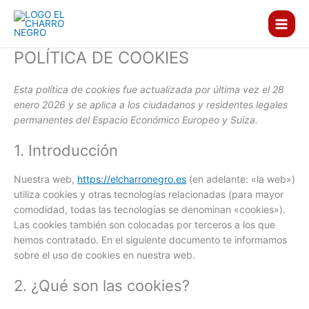
Consent
Consent
Consent
Consent
Consent
Consent
Consent
Ir
to
to
to
to
to
to
to
al
service
service
service
service
service
service
service
contenido
wordpress
elementor
woocommer
wpml
facebook
instagram
varios
POLÍTICA DE COOKIES
Esta política de cookies fue actualizada por última vez el 28
enero 2026 y se aplica a los ciudadanos y residentes legales
permanentes del Espacio Económico Europeo y Suiza.
1. Introducción
Nuestra web,
https://elcharronegro.es
(en adelante: «la web»)
utiliza cookies y otras tecnologías relacionadas (para mayor
comodidad, todas las tecnologías se denominan «cookies»).
Las cookies también son colocadas por terceros a los que
hemos contratado. En el siguiente documento te informamos
sobre el uso de cookies en nuestra web.
2. ¿Qué son las cookies?